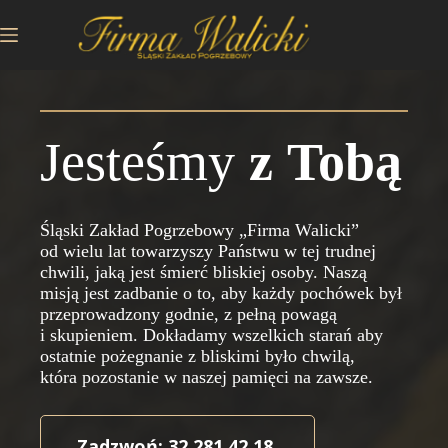
Przejdź
do
treści
Jesteśmy
z Tobą
Śląski Zakład Pogrzebowy „Firma Walicki”
od wielu lat towarzyszy Państwu w tej trudnej
chwili, jaką jest śmierć bliskiej osoby. Naszą
misją jest zadbanie o to, aby każdy pochówek był
przeprowadzony godnie, z pełną powagą
i skupieniem. Dokładamy wszelkich starań aby
ostatnie pożegnanie z bliskimi było chwilą,
która pozostanie w naszej pamięci na zawsze.
Zadzwoń: 32 281 42 18