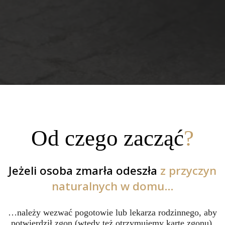
Od czego zacząć
?
Jeżeli osoba zmarła odeszła
z przyczyn
naturalnych w domu…
…należy wezwać pogotowie lub lekarza rodzinnego, aby
potwierdził zgon (wtedy też otrzymujemy kartę zgonu).