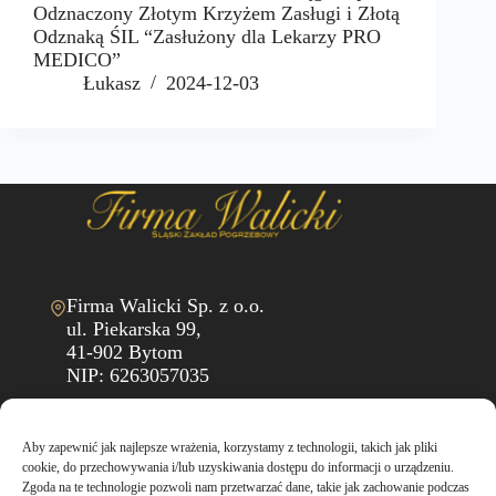
Odznaczony Złotym Krzyżem Zasługi i Złotą
Odznaką ŚIL “Zasłużony dla Lekarzy PRO
MEDICO”
Łukasz
2024-12-03
Firma Walicki Sp. z o.o.
ul. Piekarska 99,
41-902 Bytom
NIP: 6263057035
biuro@walicki.eu
Aby zapewnić jak najlepsze wrażenia, korzystamy z technologii, takich jak pliki
+48 32 281 42 18
cookie, do przechowywania i/lub uzyskiwania dostępu do informacji o urządzeniu.
Zgoda na te technologie pozwoli nam przetwarzać dane, takie jak zachowanie podczas